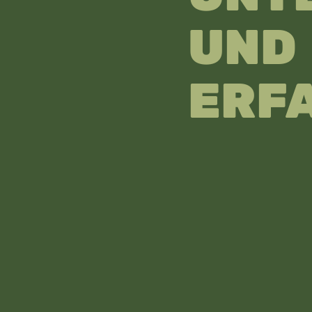
UN
ERF