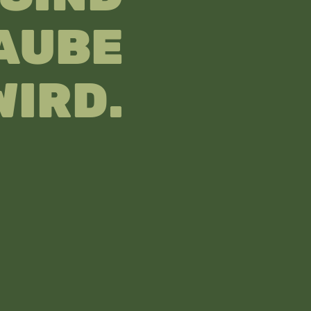
UBE
IRD.