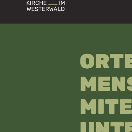
ORT
MEN
MIT
UNT