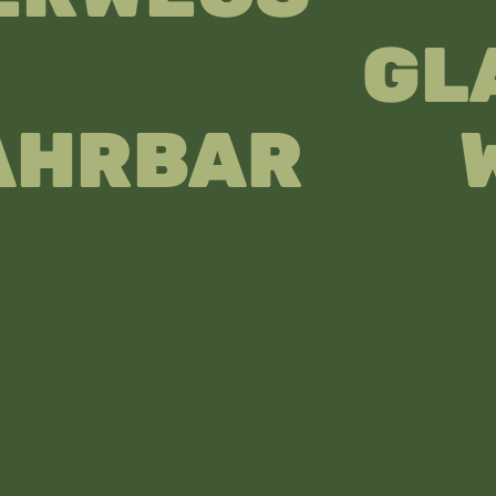
D GLA
AHRBAR W